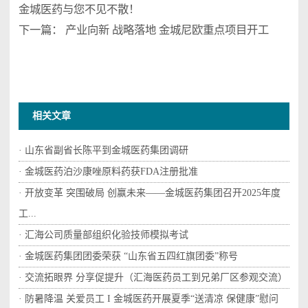
金城医药与您不见不散！
下一篇：
产业向新 战略落地 金城尼欧重点项目开工
相关文章
· 山东省副省长陈平到金城医药集团调研
· 金城医药泊沙康唑原料药获FDA注册批准
· 开放变革 突围破局 创赢未来——金城医药集团召开2025年度
工...
· 汇海公司质量部组织化验技师模拟考试
· 金城医药集团团委荣获 “山东省五四红旗团委”称号
· 交流拓眼界 分享促提升（汇海医药员工到兄弟厂区参观交流）
· 防暑降温 关爱员工 I 金城医药开展夏季“送清凉 保健康”慰问