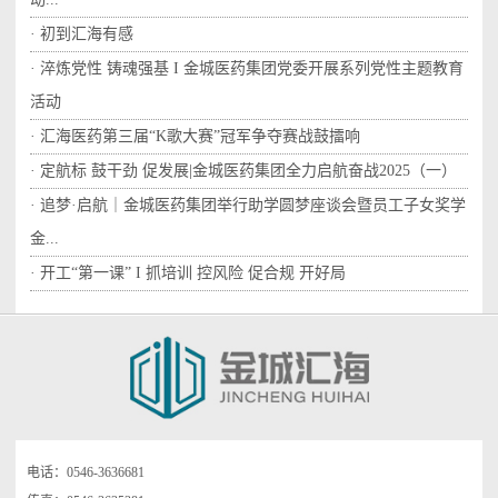
· 初到汇海有感
· 淬炼党性 铸魂强基 I 金城医药集团党委开展系列党性主题教育
活动
· 汇海医药第三届“K歌大赛”冠军争夺赛战鼓擂响
· 定航标 鼓干劲 促发展|金城医药集团全力启航奋战2025（一）
· 追梦·启航｜金城医药集团举行助学圆梦座谈会暨员工子女奖学
金...
· 开工“第一课” I 抓培训 控风险 促合规 开好局
电话：0546-3636681