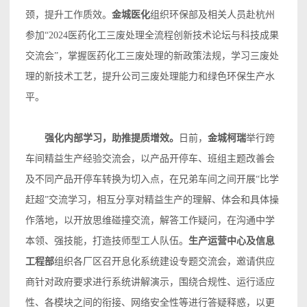
颈，提升工作质效。
金城医化
组织环保部及相关人员赴杭州
参加“2024医药化工三废处理全流程创新技术论坛与科技成果
交流会”，掌握医药化工三废处理的新政策法规，学习三废处
理的新技术工艺，提升公司三废处理能力和绿色环保生产水
平。
强化内部学习，助推提质增效。
日前，
金城柯瑞
举行跨
车间精益生产经验交流会，以产品开停车、班组主题改善会
及不同产品开停车转换为切入点，在兄弟车间之间开展“比学
赶超”交流学习，相互分享对精益生产的理解、体会和具体操
作落地，以开放思维碰撞交流，解答工作疑问，在沟通中学
本领、强技能，打造技师型工人队伍。
生产运营中心及信息
工程部
组织各厂区召开息化系统建设专题交流会，邀请供应
商针对政府要求进行系统讲解演示，围绕合规性、运行适应
性、各模块之间的衔接、网络安全性等进行答疑释惑，以更