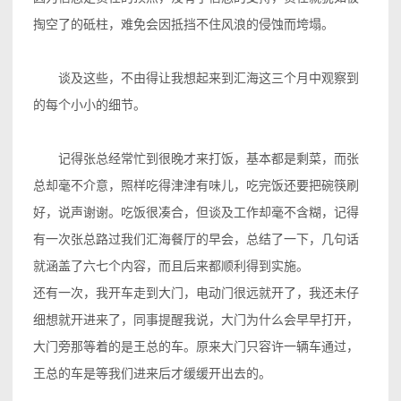
掏空了的砥柱，难免会因抵挡不住风浪的侵蚀而垮塌。
谈及这些，不由得让我想起来到汇海这三个月中观察到
的每个小小的细节。
记得张总经常忙到很晚才来打饭，基本都是剩菜，而张
总却毫不介意，照样吃得津津有味儿，吃完饭还要把碗筷刷
好，说声谢谢。吃饭很凑合，但谈及工作却毫不含糊，记得
有一次张总路过我们汇海餐厅的早会，总结了一下，几句话
就涵盖了六七个内容，而且后来都顺利得到实施。
还有一次，我开车走到大门，电动门很远就开了，我还未仔
细想就开进来了，同事提醒我说，大门为什么会早早打开，
大门旁那等着的是王总的车。原来大门只容许一辆车通过，
王总的车是等我们进来后才缓缓开出去的。