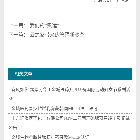
汇海公司：于艳玲
上一篇：
我们的“奥运”
下一篇：
云之家带来的管理新变革
相关文章
· 春风如你 熠熠芳华 I 金城医药开展庆祝国际劳动妇女节系列活
动
· 金城医药普罗雌烯乳膏获韩国MFDS进口许可
· 山东汇海医药化工有限公司N,N-二异丙基硫脲项目竣工及调试
公告
· 金城生物谷胱甘肽原料药获欧洲CEP认证