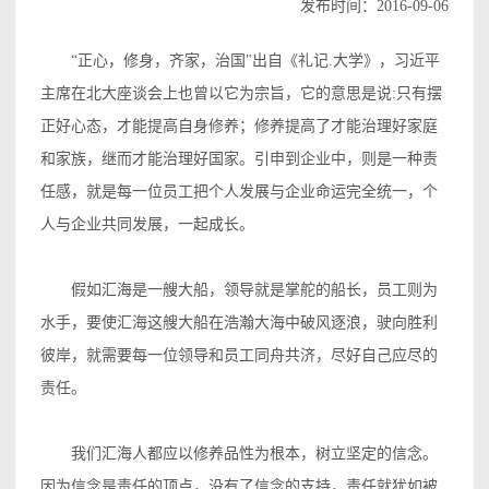
发布时间：2016-09-06
“正心，修身，齐家，治国"出自《礼记.大学》，习近平
主席在北大座谈会上也曾以它为宗旨，它的意思是说:只有摆
正好心态，才能提高自身修养；修养提高了才能治理好家庭
和家族，继而才能治理好国家。引申到企业中，则是一种责
任感，就是每一位员工把个人发展与企业命运完全统一，个
人与企业共同发展，一起成长。
假如汇海是一艘大船，领导就是掌舵的船长，员工则为
水手，要使汇海这艘大船在浩瀚大海中破风逐浪，驶向胜利
彼岸，就需要每一位领导和员工同舟共济，尽好自己应尽的
责任。
我们汇海人都应以修养品性为根本，树立坚定的信念。
因为信念是责任的顶点，没有了信念的支持，责任就犹如被