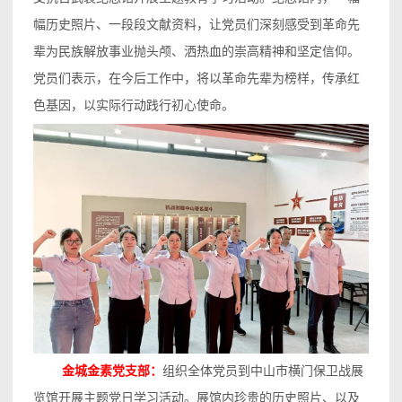
幅历史照片、一段段文献资料，让党员们深刻感受到革命先
辈为民族解放事业抛头颅、洒热血的崇高精神和坚定信仰。
党员们表示，在今后工作中，将以革命先辈为榜样，传承红
色基因，以实际行动践行初心使命。
金城金素党支部：
组织全体党员到中山市横门保卫战展
览馆开展主题党日学习活动。展馆内珍贵的历史照片、以及