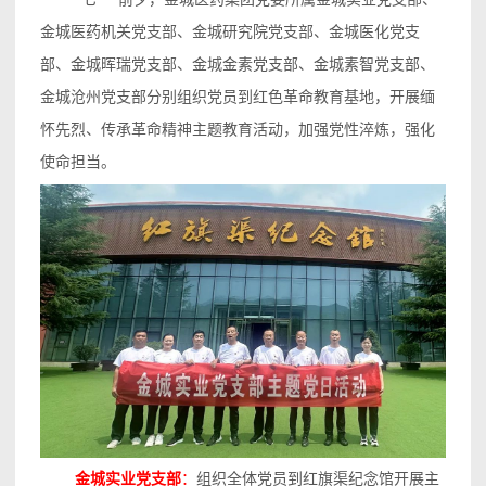
金城医药机关党支部、金城研究院党支部、金城医化党支
部、金城晖瑞党支部、金城金素党支部、金城素智党支部、
金城沧州党支部分别组织党员到红色革命教育基地，开展缅
怀先烈、传承革命精神主题教育活动，加强党性淬炼，强化
使命担当。
金城实业党支部
：
组织全体党员到红旗渠纪念馆开展主