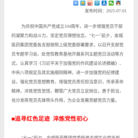
发布时间：2025-07-01
为庆祝中国共产党成立104周年，进一步增强党员干部
的凝聚力和战斗力，坚定党员理想信念，“七一”前夕，金城
医药集团党委各支部按照上级党委部署要求，以召开支部党
员专题学习会、赴党性教育基地开展系列主题党日活动等方
式，认真学习《习近平关于加强党的作风建设论述摘编》、
中央八项规定及其实施细则精神，进一步加强党的纪律建
设，强化党员思想教育，增强党员责任担当意识，传承革命
精神，淬炼党性觉悟，鞭策广大党员立足岗位，勇于担当，
充分发挥党员先锋带头作用，为企业发展贡献党员力量。
■
追寻红色足迹 淬炼党性初心
“七一”前夕，金城医药集团党委所属金城实业党支部、