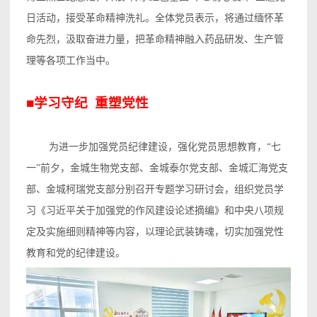
日活动，接受革命精神洗礼。全体党员表示，将通过缅怀革
命先烈，汲取奋进力量，把革命精神融入药品研发、生产管
理等各项工作当中。
■
学习守纪 重塑党性
为进一步加强党员纪律建设，强化党员思想教育，“七
一”前夕，金城生物党支部、金城泰尔党支部、金城汇海党支
部、金城柯瑞党支部分别召开专题学习研讨会，组织党员学
习《习近平关于加强党的作风建设论述摘编》和中央八项规
定及实施细则精神等内容，以理论武装铸魂，切实加强党性
教育和党的纪律建设。