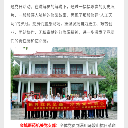
题党日活动。在讲解员的解说下，通过一幅幅珍贵的历史照
片、一段段感人肺腑的修渠故事，再现了那段修建“人工天
河”的岁月。党员们置身现场，重温发扬自力更生、艰苦创
业、团结协作、无私奉献的红旗渠精神，进一步激发了党员
们的责任感和使命感。
金城医药机关党支部：
全体党员到淄川马鞍山抗日革命