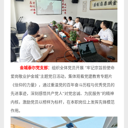
金城泰尔党支部：
组织全体党员开展 “牢记宗旨担使命
爱岗敬业护金城”主题党日活动，集体观看党建教育专题片
《信仰的力量》，通过重温党的百年奋斗历程与优秀党员的
先进事迹，深刻感悟共产党人“对党忠诚、为民服务”的精神
内核，激励党员以榜样为标杆，在本职岗位上发挥先锋模范
作用。