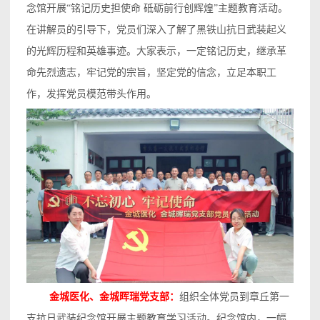
念馆开展“铭记历史担使命 砥砺前行创辉煌”主题教育活动。
在讲解员的引导下，党员们深入了解了黑铁山抗日武装起义
的光辉历程和英雄事迹。大家表示，一定铭记历史，继承革
命先烈遗志，牢记党的宗旨，坚定党的信念，立足本职工
作，发挥党员模范带头作用。
金城医化、金城晖瑞党支部：
组织全体党员到章丘第一
支抗日武装纪念馆开展主题教育学习活动。纪念馆内，一幅